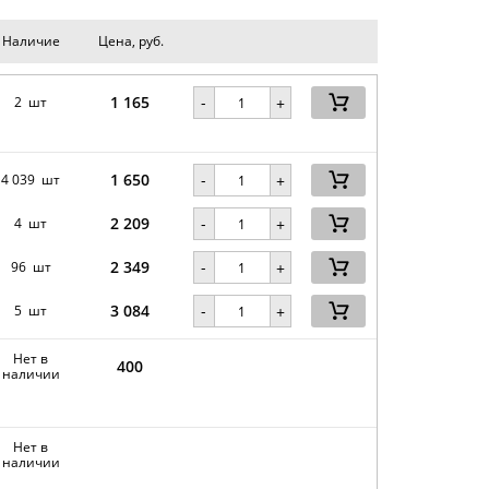
Наличие
Цена, руб.
1 165
-
2 шт
+
1 650
-
4 039 шт
+
2 209
-
4 шт
+
2 349
-
96 шт
+
3 084
-
5 шт
+
Нет в
400
наличии
Нет в
наличии