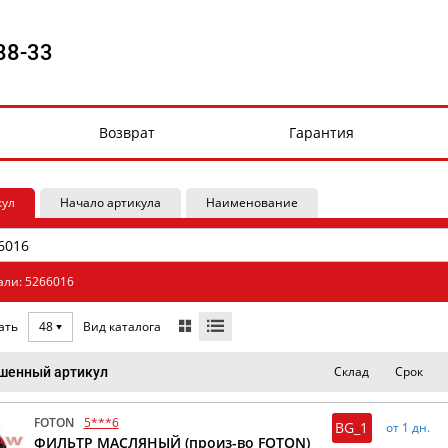
88-33
Возврат
Гарантия
кул
Начало артикула
Наименование
али: 5266016
Вид каталога
ать
48
Склад
Срок
шенный артикул
FOTON
5***6
BG_1
от 1 дн.
ФИЛЬТР МАСЛЯНЫЙ (произ-во FOTON)