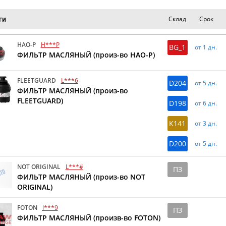
Склад
Срок
ги
HAO-P
H***P
BG_1
от 1 дн.
ФИЛЬТР МАСЛЯНЫЙ (произ-во HAO-P)
FLEETGUARD
L***6
D204
от 5 дн.
ФИЛЬТР МАСЛЯНЫЙ (произ-во
FLEETGUARD)
D198
от 6 дн.
K141
от 3 дн.
D200
от 5 дн.
NOT ORIGINAL
L***#
ПЗ
ФИЛЬТР МАСЛЯНЫЙ (произ-во NOT
ORIGINAL)
FOTON
J***9
ПЗ
ФИЛЬТР МАСЛЯНЫЙ (произв-во FOTON)