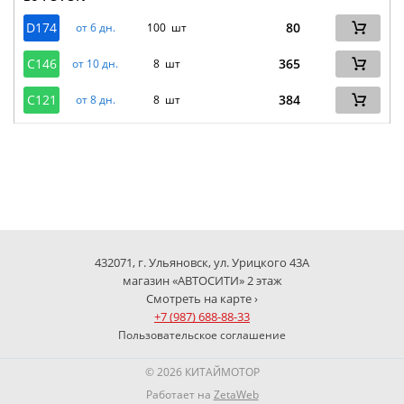
D174
80
от 6 дн.
100 шт
C146
365
от 10 дн.
8 шт
C121
384
от 8 дн.
8 шт
432071, г. Ульяновск, ул. Урицкого 43А
магазин «АВТОСИТИ» 2 этаж
Смотреть на карте ›
+7 (987) 688-88-33
Пользовательское соглашение
© 2026 КИТАЙМОТОР
Работает на
ZetaWeb