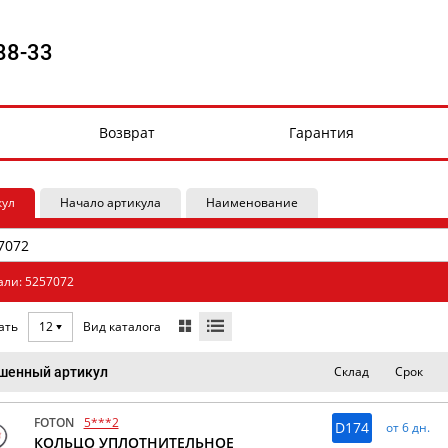
88-33
Возврат
Гарантия
кул
Начало артикула
Наименование
али: 5257072
Вид каталога
ать
12
Склад
Срок
шенный артикул
FOTON
5***2
D174
от 6 дн.
КОЛЬЦО УПЛОТНИТЕЛЬНОЕ