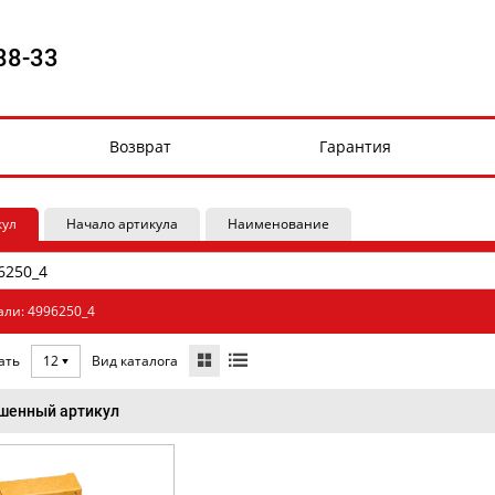
88-33
Возврат
Гарантия
кул
Начало артикула
Наименование
али: 4996250_4
Вид каталога
ать
12
шенный артикул