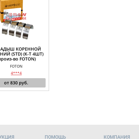
ЛАДЫШ КОРЕННОЙ
НИЙ (STD) (К-Т 4ШТ)
произ-во FOTON)
FOTON
4***4
от
830
руб.
УКЦИЯ
ПОМОЩЬ
КОМПАНИЯ