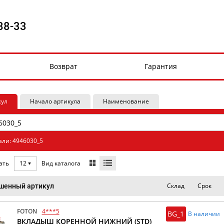
88-33
Возврат
Гарантия
кул
Начало артикула
Наименование
али: 4946030_5
Вид каталога
ать
12
Склад
Срок
шенный артикул
FOTON
4***5
BG_1
В наличии
ВКЛАДЫШ КОРЕННОЙ НИЖНИЙ (STD)