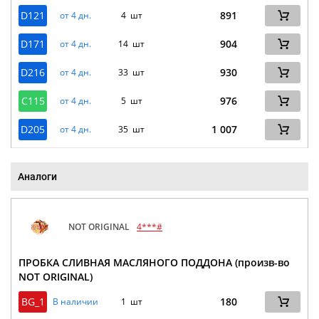
D121
891
от 4 дн.
4 шт
D171
904
от 4 дн.
14 шт
D216
930
от 4 дн.
33 шт
C115
976
от 4 дн.
5 шт
D205
1 007
от 4 дн.
35 шт
Аналоги
NOT ORIGINAL
4***#
ПРОБКА СЛИВНАЯ МАСЛЯНОГО ПОДДОНА (произв-во
NOT ORIGINAL)
BG_1
180
В наличии
1 шт