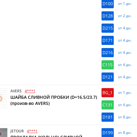
D100
от 1 дн.
D128
от 2 дн.
D215
от 4 дн.
D171
от 4 дн.
D216
от 4 дн.
C115
от 4 дн.
D121
от 4 дн.
AVERS
4***1
BG_1
от 1 дн.
ШАЙБА СЛИВНОЙ ПРОБКИ (D=16.5/23.7)
(произв-во AVERS)
C131
от 4 дн.
D181
от 8 дн.
JETOUR
4***1
D199
от 8 дн.