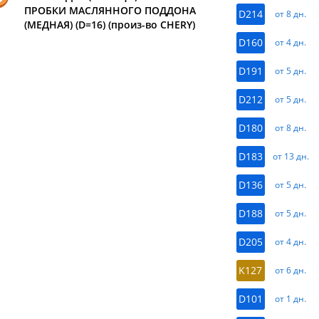
ПРОБКИ МАСЛЯННОГО ПОДДОНА
D214
от 8 дн.
(МЕДНАЯ) (D=16) (произ-во CHERY)
D160
от 4 дн.
D191
от 5 дн.
D212
от 5 дн.
D180
от 8 дн.
D183
от 13 дн.
D136
от 5 дн.
D188
от 5 дн.
D205
от 4 дн.
K127
от 6 дн.
D101
от 1 дн.