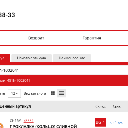
88-33
Возврат
Гарантия
кул
Начало артикула
Наименование
али: 481h-1002041
Вид каталога
ать
12
Склад
Срок
шенный артикул
CHERY
4***1
BG_1
от 1 дн.
ПРОКЛАДКА (КОЛЬЦО) СЛИВНОЙ