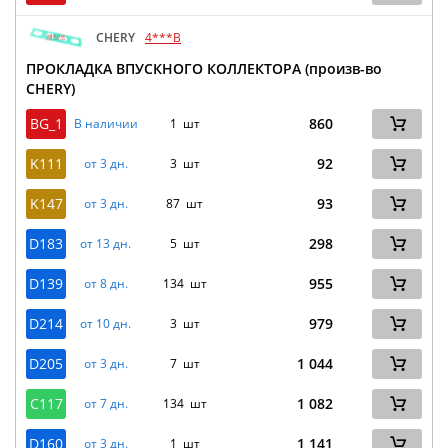
CHERY
4***B
ПРОКЛАДКА ВПУСКНОГО КОЛЛЕКТОРА (произв-во
CHERY)
BG_1
860
В наличии
1 шт
K111
92
от 3 дн.
3 шт
K147
93
от 3 дн.
87 шт
D183
298
от 13 дн.
5 шт
D139
955
от 8 дн.
134 шт
D214
979
от 10 дн.
3 шт
D205
1 044
от 3 дн.
7 шт
C117
1 082
от 7 дн.
134 шт
D160
1 141
от 3 дн.
1 шт