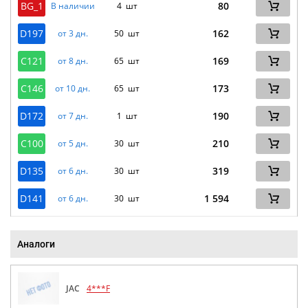
BG_1
80
В наличии
4 шт
D197
162
от 3 дн.
50 шт
C121
169
от 8 дн.
65 шт
C146
173
от 10 дн.
65 шт
D172
190
от 7 дн.
1 шт
C100
210
от 5 дн.
30 шт
D135
319
от 6 дн.
30 шт
D141
1 594
от 6 дн.
30 шт
Аналоги
JAC
4***F