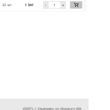
1 341
-
22 шт
+
432071, г. Ульяновск, ул. Урицкого 43А