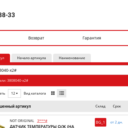
88-33
Возврат
Гарантия
кул
Начало артикула
Наименование
али: 3808040-x2#
Вид каталога
ать
12
Склад
Срок
шенный артикул
NOT ORIGINAL
3***#
BG_1
от 2 дн.
ДАТЧИК ТЕМПЕРАТУРЫ О/Ж (НА