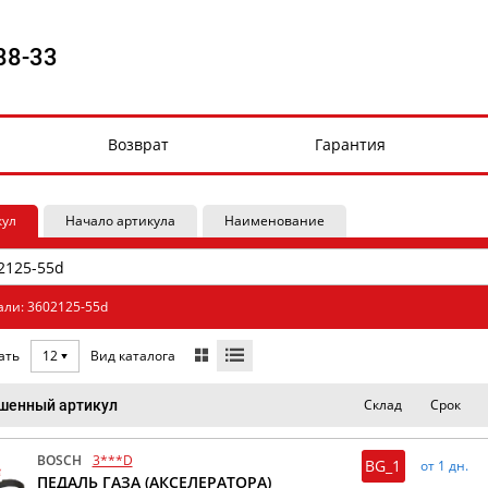
88-33
Возврат
Гарантия
кул
Начало артикула
Наименование
али: 3602125-55d
Вид каталога
ать
12
Склад
Срок
шенный артикул
BOSCH
3***D
BG_1
от 1 дн.
ПЕДАЛЬ ГАЗА (АКСЕЛЕРАТОРА)