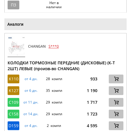
Нет в
ПЗ
наличии
Аналоги
CHANGAN
S***0
КОЛОДКИ ТОРМОЗНЫЕ ПЕРЕДНИЕ (ДИСКОВЫЕ) (К-Т
2ШТ) ЛЕВЫЕ (произв-во CHANGAN)
K110
933
от 4 дн.
28 компл
K127
1 190
от 6 дн.
35 компл
C109
1 717
от 11 дн.
29 компл
C158
1 723
от 14 дн.
29 компл
D159
4 595
от 4 дн.
2 компл