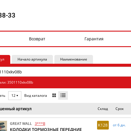
88-33
Возврат
Гарантия
кул
Начало артикула
Наименование
али: 3501110xkv08b
Вид каталога
ать
12
Склад
Срок
шенный артикул
GREAT WALL
3***B
K128
от 6 дн.
КОЛОДКИ ТОРМОЗНЫЕ ПЕРЕДНИЕ