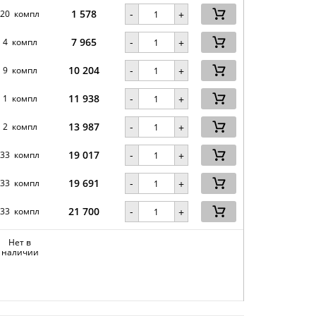
1 578
-
20 компл
+
7 965
-
4 компл
+
10 204
-
9 компл
+
11 938
-
1 компл
+
13 987
-
2 компл
+
19 017
-
33 компл
+
19 691
-
33 компл
+
21 700
-
33 компл
+
Нет в
наличии