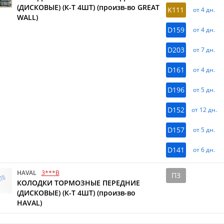
(ДИСКОВЫЕ) (К-Т 4ШТ) (произв-во GREAT
K111
от 4 дн.
WALL)
D159
от 4 дн.
D203
от 7 дн.
D161
от 4 дн.
D196
от 5 дн.
D152
от 12 дн.
D157
от 5 дн.
D141
от 6 дн.
HAVAL
3***B
ПЗ
КОЛОДКИ ТОРМОЗНЫЕ ПЕРЕДНИЕ
(ДИСКОВЫЕ) (К-Т 4ШТ) (произв-во
HAVAL)