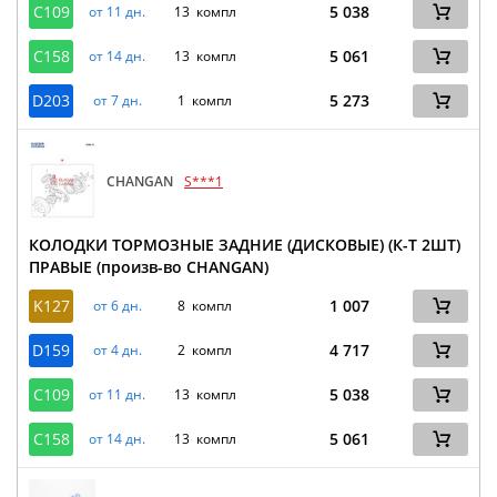
C109
5 038
от 11 дн.
13 компл
C158
5 061
от 14 дн.
13 компл
D203
5 273
от 7 дн.
1 компл
CHANGAN
S***1
КОЛОДКИ ТОРМОЗНЫЕ ЗАДНИЕ (ДИСКОВЫЕ) (К-Т 2ШТ)
ПРАВЫЕ (произв-во CHANGAN)
K127
1 007
от 6 дн.
8 компл
D159
4 717
от 4 дн.
2 компл
C109
5 038
от 11 дн.
13 компл
C158
5 061
от 14 дн.
13 компл