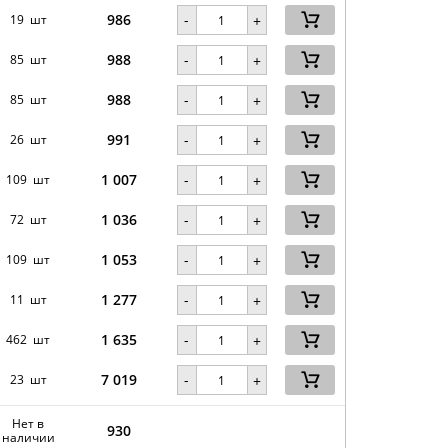
986
-
19 шт
+
988
-
85 шт
+
988
-
85 шт
+
991
-
26 шт
+
1 007
-
109 шт
+
1 036
-
72 шт
+
1 053
-
109 шт
+
1 277
-
11 шт
+
1 635
-
462 шт
+
7 019
-
23 шт
+
Нет в
930
наличии