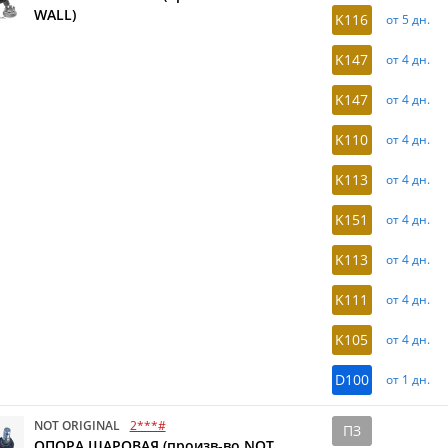
WALL)
K116
от 5 дн.
K147
от 4 дн.
K147
от 4 дн.
K110
от 4 дн.
K113
от 4 дн.
K151
от 4 дн.
K113
от 4 дн.
K111
от 4 дн.
K105
от 4 дн.
D100
от 1 дн.
NOT ORIGINAL
2***#
ПЗ
ОПОРА ШАРОВАЯ (произв-во NOT