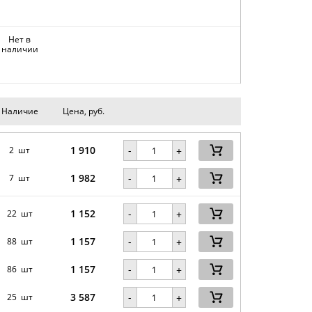
Нет в
наличии
Наличие
Цена, руб.
1 910
-
2 шт
+
1 982
-
7 шт
+
1 152
-
22 шт
+
1 157
-
88 шт
+
1 157
-
86 шт
+
3 587
-
25 шт
+