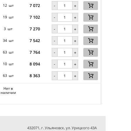
7 072
-
12 шт
+
7 102
-
19 шт
+
7 270
-
3 шт
+
7 542
-
34 шт
+
7 764
-
63 шт
+
8 094
-
10 шт
+
8 363
-
63 шт
+
Нет в
наличии
432071, г. Ульяновск, ул. Урицкого 43А