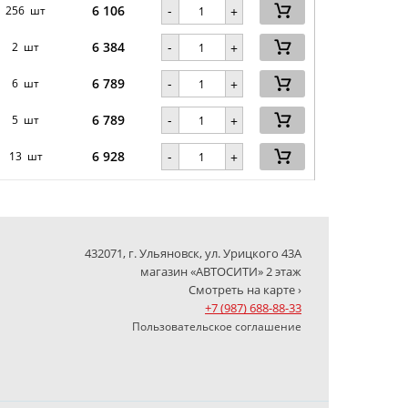
6 106
-
256 шт
+
6 384
-
2 шт
+
6 789
-
6 шт
+
6 789
-
5 шт
+
6 928
-
13 шт
+
432071, г. Ульяновск, ул. Урицкого 43А
магазин «АВТОСИТИ» 2 этаж
Смотреть на карте ›
+7 (987) 688-88-33
Пользовательское соглашение