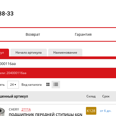
88-33
Возврат
Гарантия
кул
Начало артикула
Наименование
али: 204000116aa
Вид каталога
ать
24
Склад
Срок
шенный артикул
CHERY
2***A
K128
от 6 дн.
ПОДШИПНИК ПЕРЕДНЕЙ СТУПИЦЫ 6GN