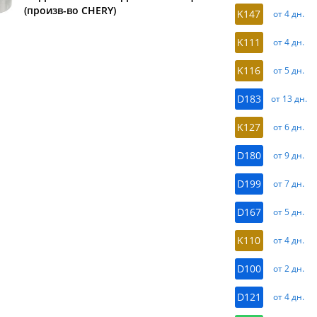
(произв-во CHERY)
K147
от 4 дн.
K111
от 4 дн.
K116
от 5 дн.
D183
от 13 дн.
K127
от 6 дн.
D180
от 9 дн.
D199
от 7 дн.
D167
от 5 дн.
K110
от 4 дн.
D100
от 2 дн.
D121
от 4 дн.