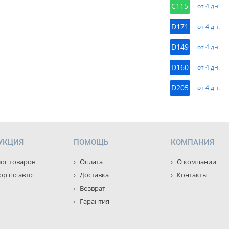
C115
от 4 дн.
D171
от 4 дн.
D149
от 4 дн.
D160
от 4 дн.
D205
от 4 дн.
УКЦИЯ
ПОМОЩЬ
КОМПАНИЯ
ог товаров
Оплата
О компании
р по авто
Доставка
Контакты
Возврат
Гарантия