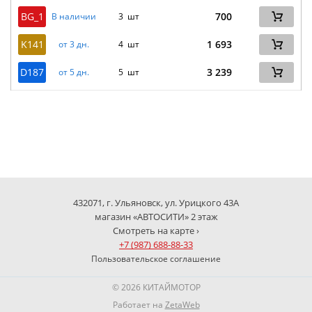
BG_1
700
В наличии
3 шт
K141
1 693
от 3 дн.
4 шт
D187
3 239
от 5 дн.
5 шт
432071, г. Ульяновск, ул. Урицкого 43А
магазин «АВТОСИТИ» 2 этаж
Смотреть на карте ›
+7 (987) 688-88-33
Пользовательское соглашение
© 2026 КИТАЙМОТОР
Работает на
ZetaWeb