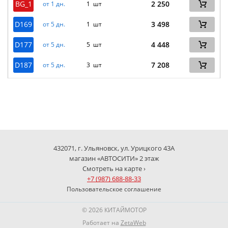
BG_1
2 250
от 1 дн.
1 шт
D169
3 498
от 5 дн.
1 шт
D177
4 448
от 5 дн.
5 шт
D187
7 208
от 5 дн.
3 шт
432071, г. Ульяновск, ул. Урицкого 43А
магазин «АВТОСИТИ» 2 этаж
Смотреть на карте ›
+7 (987) 688-88-33
Пользовательское соглашение
© 2026 КИТАЙМОТОР
Работает на
ZetaWeb