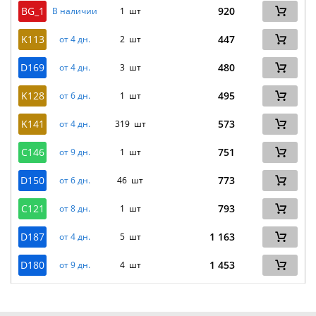
BG_1
920
В наличии
1 шт
K113
447
от 4 дн.
2 шт
D169
480
от 4 дн.
3 шт
K128
495
от 6 дн.
1 шт
K141
573
от 4 дн.
319 шт
C146
751
от 9 дн.
1 шт
D150
773
от 6 дн.
46 шт
C121
793
от 8 дн.
1 шт
D187
1 163
от 4 дн.
5 шт
D180
1 453
от 9 дн.
4 шт