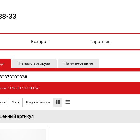
88-33
Возврат
Гарантия
кул
Начало артикула
Наименование
али: 1b18037300032#
Вид каталога
ать
12
шенный артикул