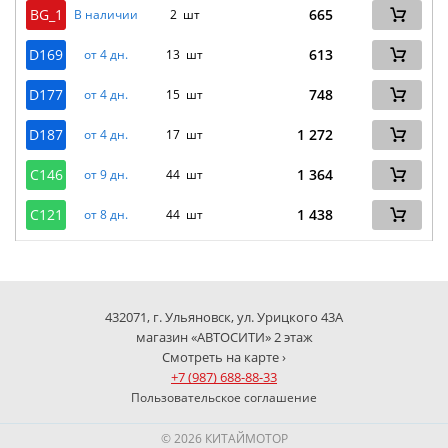
BG_1
665
В наличии
2 шт
D169
613
от 4 дн.
13 шт
D177
748
от 4 дн.
15 шт
D187
1 272
от 4 дн.
17 шт
C146
1 364
от 9 дн.
44 шт
C121
1 438
от 8 дн.
44 шт
432071, г. Ульяновск, ул. Урицкого 43А
магазин «АВТОСИТИ» 2 этаж
Смотреть на карте ›
+7 (987) 688-88-33
Пользовательское соглашение
© 2026 КИТАЙМОТОР