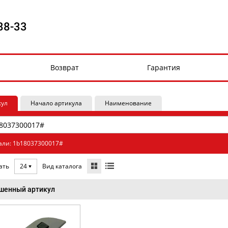
88-33
Возврат
Гарантия
кул
Начало артикула
Наименование
али: 1b18037300017#
Вид каталога
ать
24
шенный артикул