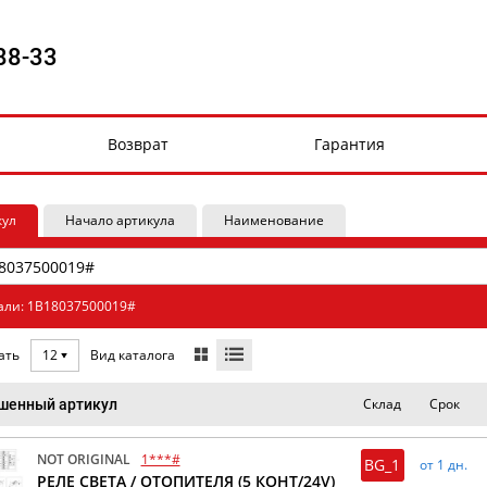
88-33
Возврат
Гарантия
кул
Начало артикула
Наименование
али: 1B18037500019#
Вид каталога
ать
12
Склад
Срок
шенный артикул
NOT ORIGINAL
1***#
BG_1
от 1 дн.
РЕЛЕ СВЕТА / ОТОПИТЕЛЯ (5 КОНТ/24V)