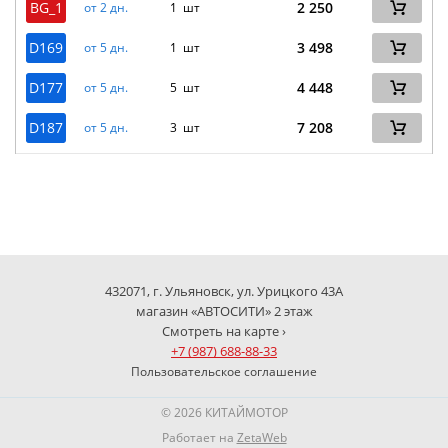
BG_1
2 250
от 2 дн.
1 шт
D169
3 498
от 5 дн.
1 шт
D177
4 448
от 5 дн.
5 шт
D187
7 208
от 5 дн.
3 шт
432071, г. Ульяновск, ул. Урицкого 43А
магазин «АВТОСИТИ» 2 этаж
Смотреть на карте ›
+7 (987) 688-88-33
Пользовательское соглашение
© 2026 КИТАЙМОТОР
Работает на
ZetaWeb