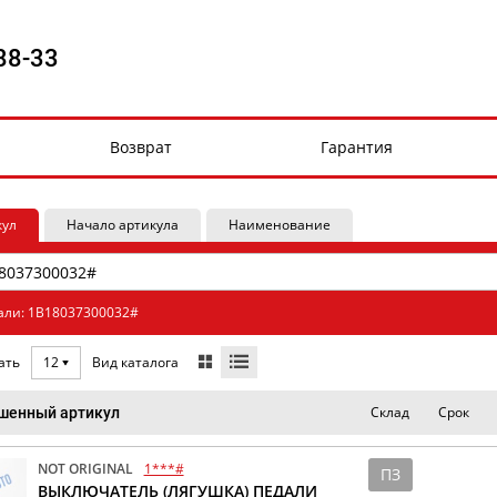
88-33
Возврат
Гарантия
кул
Начало артикула
Наименование
али: 1B18037300032#
Вид каталога
ать
12
Склад
Срок
шенный артикул
NOT ORIGINAL
1***#
ПЗ
ВЫКЛЮЧАТЕЛЬ (ЛЯГУШКА) ПЕДАЛИ