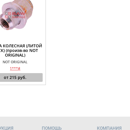
А КОЛЕСНАЯ (ЛИТОЙ
К) (произв-во NOT
ORIGINAL)
NOT ORIGINAL
1***#
от
215
руб.
УКЦИЯ
ПОМОЩЬ
КОМПАНИЯ