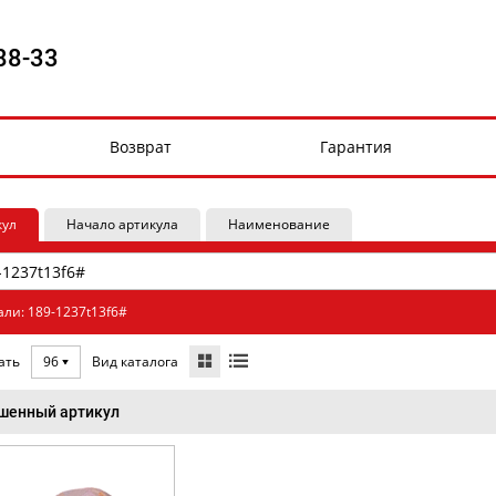
88-33
Возврат
Гарантия
кул
Начало артикула
Наименование
али: 189-1237t13f6#
Вид каталога
ать
96
шенный артикул