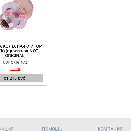
А КОЛЕСНАЯ (ЛИТОЙ
К) (произв-во NOT
ORIGINAL)
NOT ORIGINAL
1***#
от
215
руб.
УКЦИЯ
ПОМОЩЬ
КОМПАНИЯ