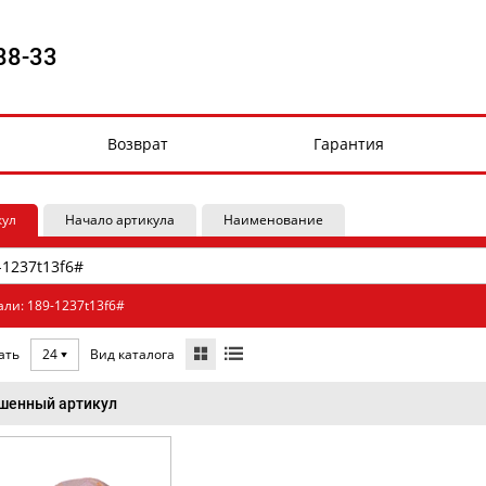
88-33
Возврат
Гарантия
кул
Начало артикула
Наименование
али: 189-1237t13f6#
Вид каталога
ать
24
шенный артикул