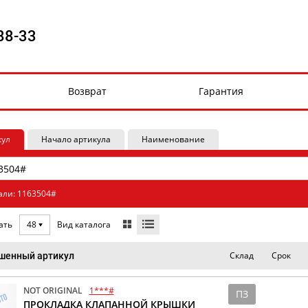
88-33
Возврат
Гарантия
кул
Начало артикула
Наименование
али: 1163504#
Вид каталога
ать
48
Склад
Срок
шенный артикул
NOT ORIGINAL
1***#
ПЗ
ПРОКЛАДКА КЛАПАННОЙ КРЫШКИ