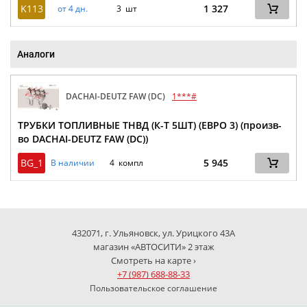
K113
1 327
от 4 дн.
3 шт
Аналоги
DACHAI-DEUTZ FAW (DC)
1***#
ТРУБКИ ТОПЛИВНЫЕ ТНВД (К-Т 5ШТ) (ЕВРО 3) (произв-
во DACHAI-DEUTZ FAW (DC))
BG_1
5 945
В наличии
4 компл
432071, г. Ульяновск, ул. Урицкого 43А
магазин «АВТОСИТИ» 2 этаж
Смотреть на карте ›
+7 (987) 688-88-33
Пользовательское соглашение