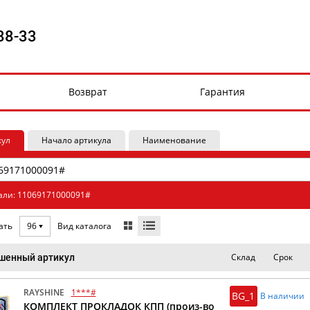
88-33
Возврат
Гарантия
кул
Начало артикула
Наименование
али: 11069171000091#
Вид каталога
ать
96
Склад
Срок
шенный артикул
RAYSHINE
1***#
BG_1
В наличии
КОМПЛЕКТ ПРОКЛАДОК КПП (произ-во