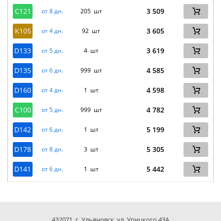
C121
3 509
от 8 дн.
205 шт
K105
3 605
от 4 дн.
92 шт
D133
3 619
от 5 дн.
4 шт
D135
4 585
от 6 дн.
999 шт
D160
4 598
от 4 дн.
1 шт
C100
4 782
от 5 дн.
999 шт
D142
5 199
от 6 дн.
1 шт
D178
5 305
от 8 дн.
3 шт
D141
5 442
от 6 дн.
1 шт
432071, г. Ульяновск, ул. Урицкого 43А