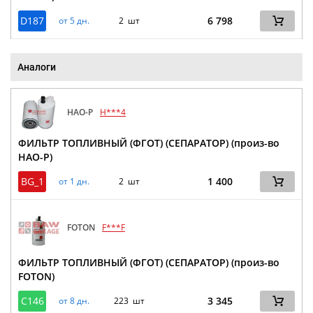
D187
6 798
от 5 дн.
2 шт
Аналоги
HAO-P
H***4
ФИЛЬТР ТОПЛИВНЫЙ (ФГОТ) (СЕПАРАТОР) (произ-во
HAO-P)
BG_1
1 400
от 1 дн.
2 шт
FOTON
F***F
ФИЛЬТР ТОПЛИВНЫЙ (ФГОТ) (СЕПАРАТОР) (произ-во
FOTON)
C146
3 345
от 8 дн.
223 шт