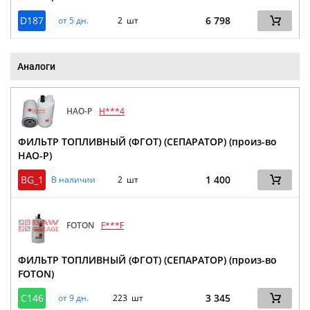
D187
6 798
от 5 дн.
2 шт
Аналоги
HAO-P
H***4
ФИЛЬТР ТОПЛИВНЫЙ (ФГОТ) (СЕПАРАТОР) (произ-во
HAO-P)
BG_1
1 400
В наличии
2 шт
FOTON
F***F
ФИЛЬТР ТОПЛИВНЫЙ (ФГОТ) (СЕПАРАТОР) (произ-во
FOTON)
C146
3 345
от 9 дн.
223 шт