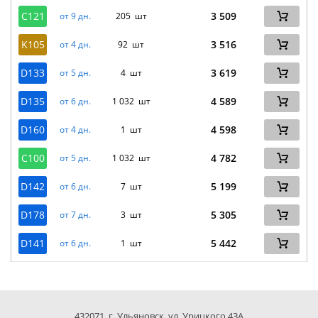
C121
3 509
от 9 дн.
205 шт
K105
3 516
от 4 дн.
92 шт
D133
3 619
от 5 дн.
4 шт
D135
4 589
от 6 дн.
1 032 шт
D160
4 598
от 4 дн.
1 шт
C100
4 782
от 5 дн.
1 032 шт
D142
5 199
от 6 дн.
7 шт
D178
5 305
от 7 дн.
3 шт
D141
5 442
от 6 дн.
1 шт
432071, г. Ульяновск, ул. Урицкого 43А