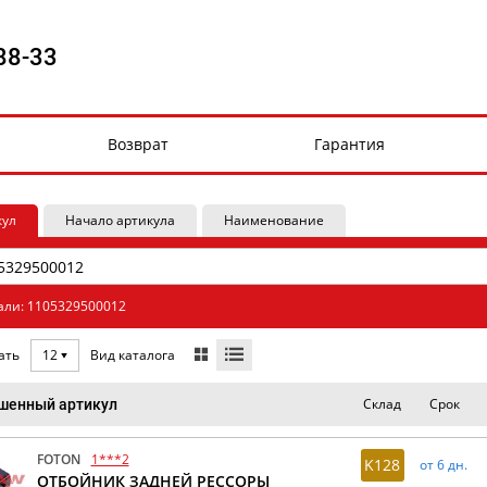
88-33
Возврат
Гарантия
кул
Начало артикула
Наименование
али: 1105329500012
Вид каталога
ать
12
Склад
Срок
шенный артикул
FOTON
1***2
K128
от 6 дн.
ОТБОЙНИК ЗАДНЕЙ РЕССОРЫ