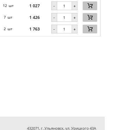
1 027
-
12 шт
+
1 426
-
7 шт
+
1 763
-
2 шт
+
432071, г. Ульяновск, ул. Урицкого 43А