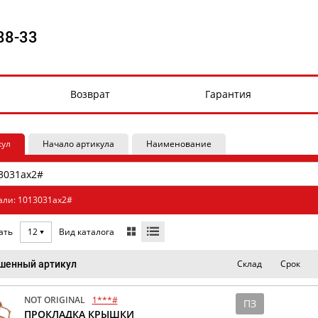
88-33
Возврат
Гарантия
кул
Начало артикула
Наименование
али: 1013031ax2#
Вид каталога
ать
12
Склад
Срок
шенный артикул
NOT ORIGINAL
1***#
ПЗ
ПРОКЛАДКА КРЫШКИ