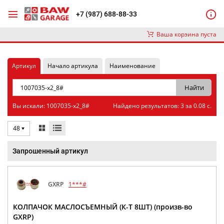
+7 (987) 688-88-33
Ваша корзина пуста
Артикул
Начало артикула
Наименование
Вы искали: 1007035-x2_8#
Найдено результатов: 3 за 0.08 с.
48
Запрошенный артикул
GXRP
1***#
КОЛПАЧОК МАСЛОСЪЕМНЫЙ (К-Т 8ШТ) (произв-во
GXRP)