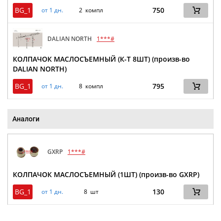
BG_1
750
от 1 дн.
2 компл
DALIAN NORTH
1***#
КОЛПАЧОК МАСЛОСЪЕМНЫЙ (К-Т 8ШТ) (произв-во
DALIAN NORTH)
BG_1
795
от 1 дн.
8 компл
Аналоги
GXRP
1***#
КОЛПАЧОК МАСЛОСЪЕМНЫЙ (1ШТ) (произв-во GXRP)
BG_1
130
от 1 дн.
8 шт