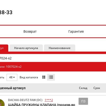
88-33
Возврат
Гарантия
кул
Начало артикула
Наименование
али: 1007024-x2
Вид каталога
ать
48
Склад
Срок
шенный артикул
DACHAI-DEUTZ FAW (DC)
1***2
ПЗ
ШАЙБА ПРУЖИНЫ КЛАПАНА (произв-во