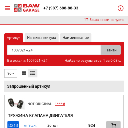
+7 (987) 688-88-33
Ваша корзина пуста
Артикул
Начало артикула
Наименование
Вы искали: 1007021-x2#
Найдено результатов: 1 за 0.08 с.
96
Запрошенный артикул
NOT ORIGINAL
1***#
ПРУЖИНА КЛАПАНА ДВИГАТЕЛЯ
D213
924
от 9 дн.
26 шт