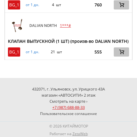
BG_1
760
от 1 дн.
4 шт
DALIAN NORTH
1***#
КЛАПАН ВЫПУСКНОЙ (1 ШТ) (произв-во DALIAN NORTH)
BG_1
555
от 1 дн.
21 шт
432071, г. Ульяновск, ул. Урицкого 43А
магазин «АВТОСИТИ» 2 этаж
Смотреть на карте ›
+7 (987) 688-88-33
Пользовательское соглашение
© 2026 КИТАЙМОТОР
Работает на
ZetaWeb