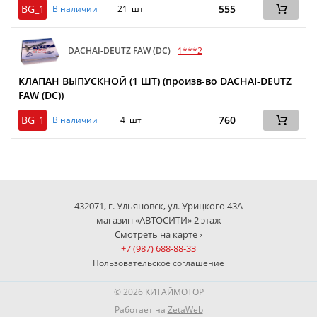
BG_1
555
В наличии
21 шт
DACHAI-DEUTZ FAW (DC)
1***2
КЛАПАН ВЫПУСКНОЙ (1 ШТ) (произв-во DACHAI-DEUTZ
FAW (DC))
BG_1
760
В наличии
4 шт
432071, г. Ульяновск, ул. Урицкого 43А
магазин «АВТОСИТИ» 2 этаж
Смотреть на карте ›
+7 (987) 688-88-33
Пользовательское соглашение
© 2026 КИТАЙМОТОР
Работает на
ZetaWeb