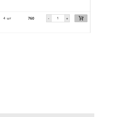
760
-
4 шт
+