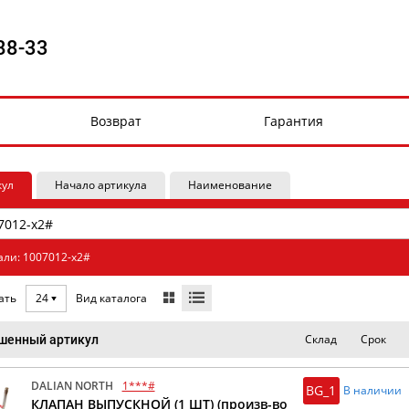
88-33
Возврат
Гарантия
кул
Начало артикула
Наименование
али: 1007012-x2#
Вид каталога
ать
24
Склад
Срок
шенный артикул
DALIAN NORTH
1***#
BG_1
В наличии
КЛАПАН ВЫПУСКНОЙ (1 ШТ) (произв-во