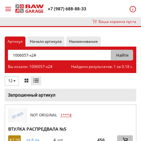
+7 (987) 688-88-33
Ваша корзина пуста
Артикул
Начало артикула
Наименование
Вы искали: 1006057-x2#
Найдено результатов: 1 за 0.18 с.
12
Запрошенный артикул
NOT ORIGINAL
1***#
ВТУЛКА РАСПРЕДВАЛА №5
K128
456
от 6 дн.
4 шт