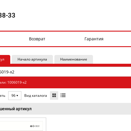
88-33
Возврат
Гарантия
кул
Начало артикула
Наименование
али: 1006019-x2
Вид каталога
ать
96
шенный артикул