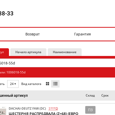
88-33
Возврат
Гарантия
кул
Начало артикула
Наименование
али: 1006018-55d
Вид каталога
ать
24
Склад
Срок
шенный артикул
DACHAI-DEUTZ FAW (DC)
1***D
ПЗ
ШЕСТЕРНЯ РАСПРЕДВАЛА (Z=68) (ЕВРО