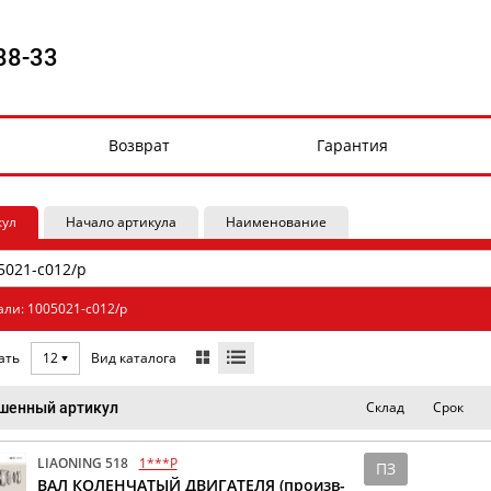
88-33
Возврат
Гарантия
кул
Начало артикула
Наименование
али: 1005021-c012/p
Вид каталога
ать
12
Склад
Срок
шенный артикул
LIAONING 518
1***P
ПЗ
ВАЛ КОЛЕНЧАТЫЙ ДВИГАТЕЛЯ (произв-