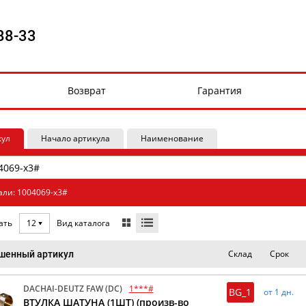
88-33
Возврат
Гарантия
кул
Начало артикула
Наименование
али: 1004069-x3#
Вид каталога
ать
12
Склад
Срок
шенный артикул
DACHAI-DEUTZ FAW (DC)
1***#
BG_1
от 1 дн.
ВТУЛКА ШАТУНА (1ШТ) (произв-во