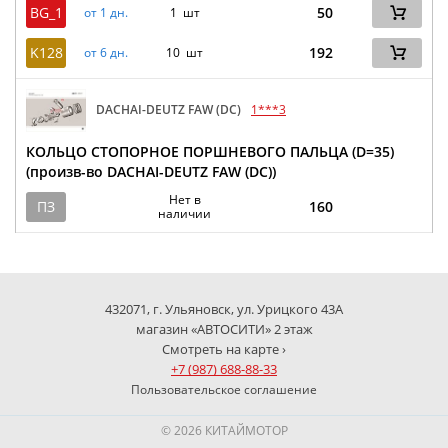
BG_1
50
от 1 дн.
1 шт
K128
192
от 6 дн.
10 шт
DACHAI-DEUTZ FAW (DC)
1***3
КОЛЬЦО СТОПОРНОЕ ПОРШНЕВОГО ПАЛЬЦА (D=35)
(произв-во DACHAI-DEUTZ FAW (DC))
Нет в
ПЗ
160
наличии
432071, г. Ульяновск, ул. Урицкого 43А
магазин «АВТОСИТИ» 2 этаж
Смотреть на карте ›
+7 (987) 688-88-33
Пользовательское соглашение
© 2026 КИТАЙМОТОР