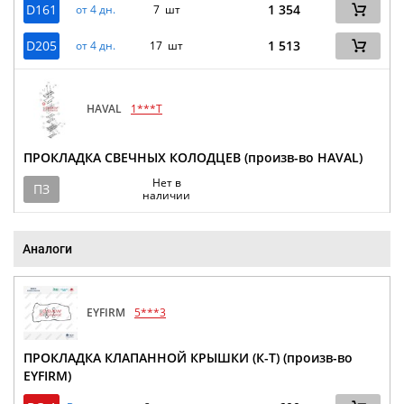
D161
1 354
от 4 дн.
7 шт
D205
1 513
от 4 дн.
17 шт
HAVAL
1***T
ПРОКЛАДКА СВЕЧНЫХ КОЛОДЦЕВ (произв-во HAVAL)
Нет в
ПЗ
наличии
Аналоги
EYFIRM
5***3
ПРОКЛАДКА КЛАПАННОЙ КРЫШКИ (К-Т) (произв-во
EYFIRM)