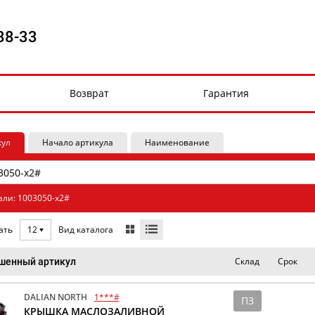
88-33
Возврат
Гарантия
кул
Начало артикула
Наименование
али: 1003050-x2#
Вид каталога
ать
12
Склад
Срок
шенный артикул
DALIAN NORTH
1***#
ПЗ
КРЫШКА МАСЛОЗАЛИВНОЙ