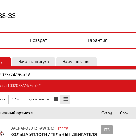
88-33
Возврат
Гарантия
кул
Начало артикула
Наименование
али: 1002073/74/76-x2#
Вид каталога
ать
12
Склад
Срок
шенный артикул
DACHAI-DEUTZ FAW (DC)
1***#
ПЗ
КОЛЬЦА УПЛОТНИТЕЛЬНЫЕ ДВИГАТЕЛЯ