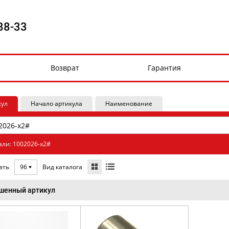
88-33
Возврат
Гарантия
кул
Начало артикула
Наименование
али: 1002026-x2#
Вид каталога
ать
96
шенный артикул