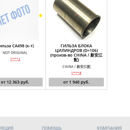
ильза CA498 (к-т)
ГИЛЬЗА БЛОКА
ЦИЛИНДРОВ (D=106)
NOT ORIGINAL
(произв-во CHINA / 新安江
1***2
配)
CHINA / 新安江配
1***#
от
12 363
руб.
от
1 940
руб.
УКЦИЯ
ПОМОЩЬ
КОМПАНИЯ